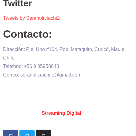
Twitter
Tweets by Seranoticiachi2
Contacto:
Dirección: Pje. Uno #104, Pob. Mataquito, Curicó, Maule,
Chile
Teléfono: +56 9 85958843
Correo: seranoticiachile@gmail.com
Será Noticia © Copyright 2020 es propiedad de VHS
comunicaciones Chile – Diseñado por:
Kevin Valdes
&
Desarrollado por:
Streaming Digital