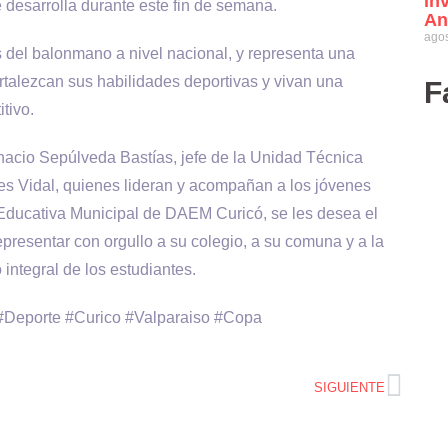
in
e desarrolla durante este fin de semana.
An
agos
s del balonmano a nivel nacional, y representa una
rtalezcan sus habilidades deportivas y vivan una
F
tivo.
Ignacio Sepúlveda Bastías, jefe de la Unidad Técnica
les Vidal, quienes lideran y acompañan a los jóvenes
 Educativa Municipal de DAEM Curicó, se les desea el
presentar con orgullo a su colegio, a su comuna y a la
integral de los estudiantes.
s #Deporte #Curico #Valparaiso #Copa
SIGUIENTE