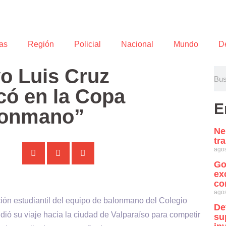
as
Región
Policial
Nacional
Mundo
D
o Luis Cruz
có en la Copa
E
lonmano”
Ne
tr
agos
Go
ex
co
agos
ón estudiantil del equipo de balonmano del Colegio
De
ió su viaje hacia la ciudad de Valparaíso para competir
su