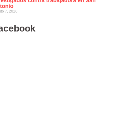
vestigados contra trabajadora en San
tonio
to 7, 2026
acebook