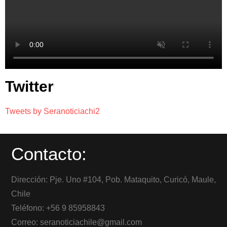
Twitter
Tweets by Seranoticiachi2
Contacto:
Dirección: Pje. Uno #104, Pob. Mataquito, Curicó, Maule,
Chile
Teléfono: +56 9 85958843
Correo: seranoticiachile@gmail.com