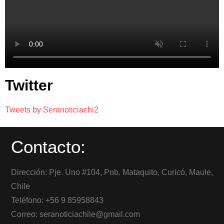
Twitter
Tweets by Seranoticiachi2
Contacto:
Dirección: Pje. Uno #104, Pob. Mataquito, Curicó, Maule,
Chile
Teléfono: +56 9 85958843
Correo: seranoticiachile@gmail.com