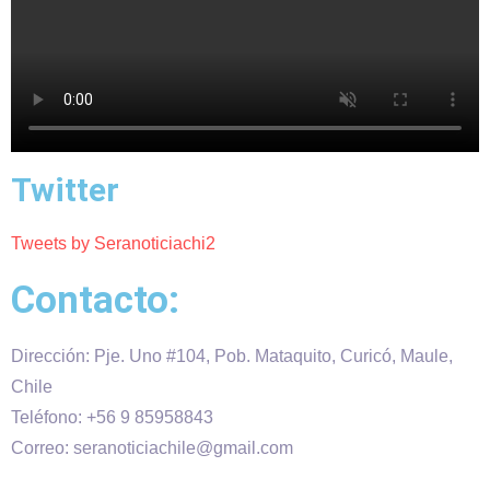
Twitter
Tweets by Seranoticiachi2
Contacto:
Dirección: Pje. Uno #104, Pob. Mataquito, Curicó, Maule,
Chile
Teléfono: +56 9 85958843
Correo: seranoticiachile@gmail.com