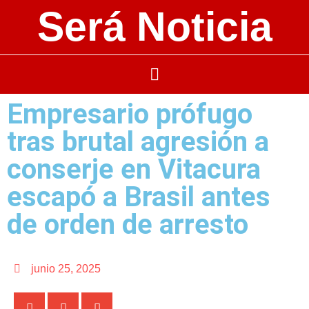
Será Noticia
Empresario prófugo
tras brutal agresión a
conserje en Vitacura
escapó a Brasil antes
de orden de arresto
junio 25, 2025