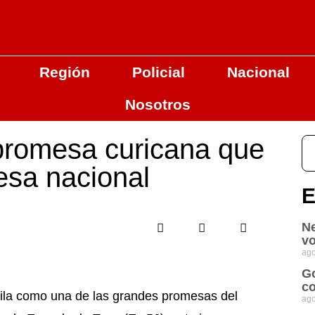
Región
Policial
Nacional
Nosotros
promesa curicana que
esa nacional
E
Ne
vo
ago
Go
co
fila como una de las grandes promesas del
ago