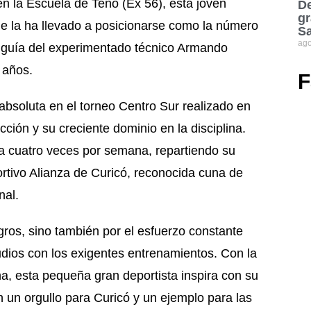
en la Escuela de Teno (Ex 56), esta joven
De
gr
ue la ha llevado a posicionarse como la número
S
ago
la guía del experimentado técnico Armando
 años.
F
soluta en el torneo Centro Sur realizado en
ión y su creciente dominio en la disciplina.
a cuatro veces por semana, repartiendo su
ortivo Alianza de Curicó, reconocida cuna de
nal.
ros, sino también por el esfuerzo constante
studios con los exigentes entrenamientos. Con la
na, esta pequeña gran deportista inspira con su
en un orgullo para Curicó y un ejemplo para las