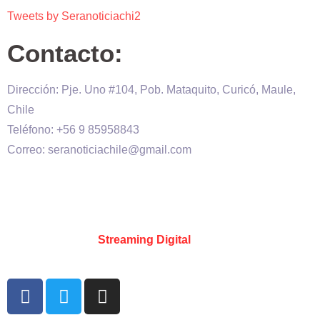
Tweets by Seranoticiachi2
Contacto:
Dirección: Pje. Uno #104, Pob. Mataquito, Curicó, Maule,
Chile
Teléfono: +56 9 85958843
Correo: seranoticiachile@gmail.com
Será Noticia © Copyright 2020 es propiedad de VHS
comunicaciones Chile – Diseñado por:
Kevin Valdes
&
Desarrollado por:
Streaming Digital