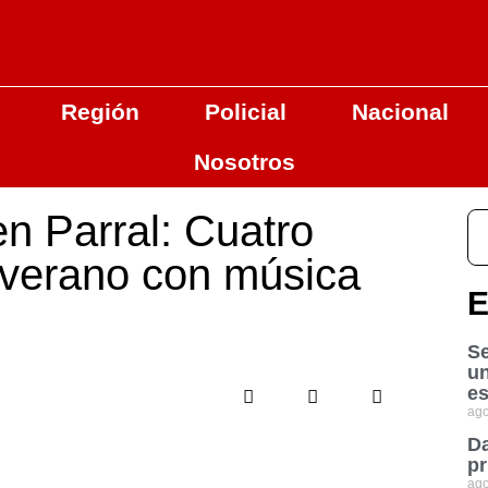
Región
Policial
Nacional
Nosotros
en Parral: Cuatro
l verano con música
E
Se
u
es
ago
Da
pr
ago