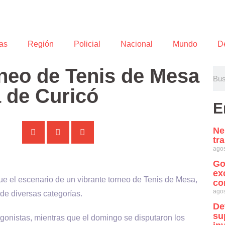
as
Región
Policial
Nacional
Mundo
D
rneo de Tenis de Mesa
a de Curicó
E
Ne
tr
agos
Go
ex
ue el escenario de un vibrante torneo de Tenis de Mesa,
co
agos
de diversas categorías.
De
su
agonistas, mientras que el domingo se disputaron los