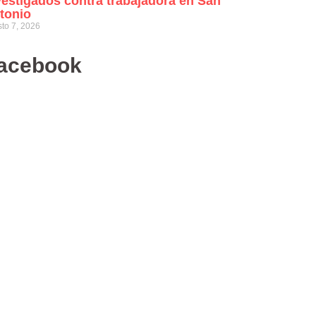
vestigados contra trabajadora en San
tonio
to 7, 2026
acebook