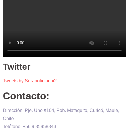
Twitter
Tweets by Seranoticiachi2
Contacto:
Dirección: Pje. Uno #104, Pob. Mataquito, Curicó, Maule,
Chile
Teléfono: +56 9 85958843