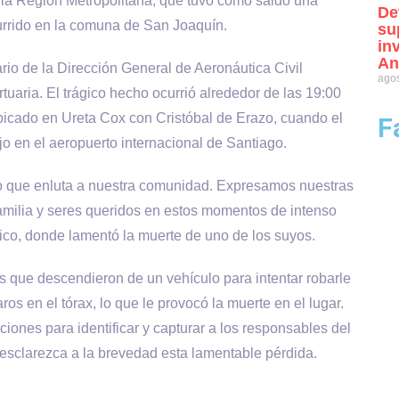
 la Región Metropolitana, que tuvo como saldo una
De
currido en la comuna de San Joaquín.
su
in
An
ario de la Dirección General de Aeronáutica Civil
agos
uaria. El trágico hecho ocurrió alrededor de las 19:00
bicado en Ureta Cox con Cristóbal de Erazo, cuando el
F
ajo en el aeropuerto internacional de Santiago.
o que enluta a nuestra comunidad. Expresamos nuestras
amilia y seres queridos en estos momentos de intenso
co, donde lamentó la muerte de uno de los suyos.
os que descendieron de un vehículo para intentar robarle
aros en el tórax, lo que le provocó la muerte en el lugar.
iones para identificar y capturar a los responsables del
esclarezca a la brevedad esta lamentable pérdida.