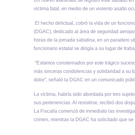
Un nuevo asesinato se registró este sábado en
víctima fatal, en medio de un violento asalto o
El hecho delictual, cobró la vida de un funcion
(DGAC), dedicado al área de seguridad aeroport
horas de la jornada sabatina, en un paradero u
funcionario estatal se dirigía a su lugar de trab
“Estamos consternados por este trágico suces
más sinceras condolencias y solidaridad a su f
dolor”, señaló la DGAC en un comunicado públi
La víctima, habría sido abordada por tres sujet
sus pertenencias. Al resistirse, recibió dos disp
La Fiscalía comenzó de inmediato las investigac
crimen, mientras la DGAC ha solicitado que se 