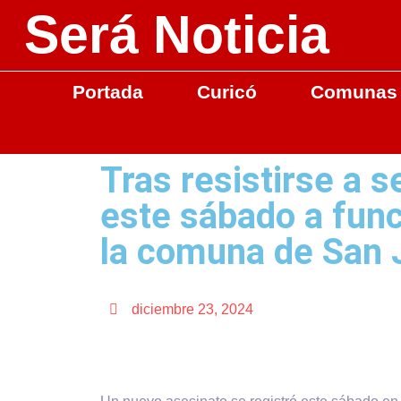
Será Noticia
Portada
Curicó
Comunas
Tras resistirse a s
este sábado a func
la comuna de San 
diciembre 23, 2024