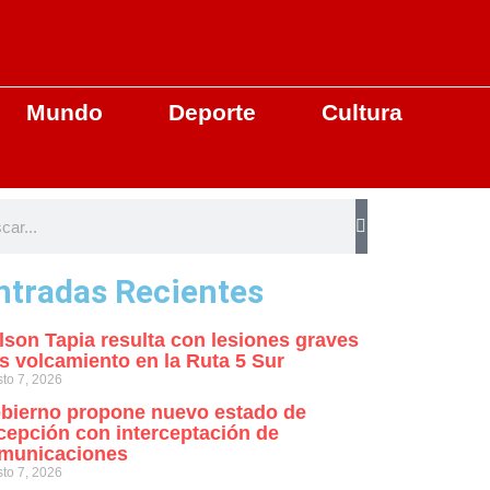
Mundo
Deporte
Cultura
ntradas Recientes
lson Tapia resulta con lesiones graves
as volcamiento en la Ruta 5 Sur
to 7, 2026
bierno propone nuevo estado de
cepción con interceptación de
municaciones
to 7, 2026