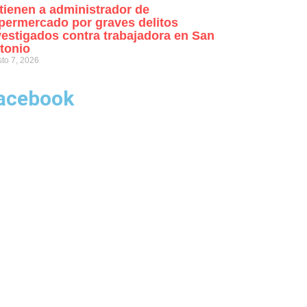
tienen a administrador de
permercado por graves delitos
vestigados contra trabajadora en San
tonio
to 7, 2026
acebook