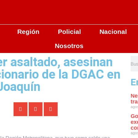
Región
Policial
Nacional
Nosotros
er asaltado, asesinan
ionario de la DGAC en
E
Joaquín
Ne
tr
agos
Go
ex
co
agos