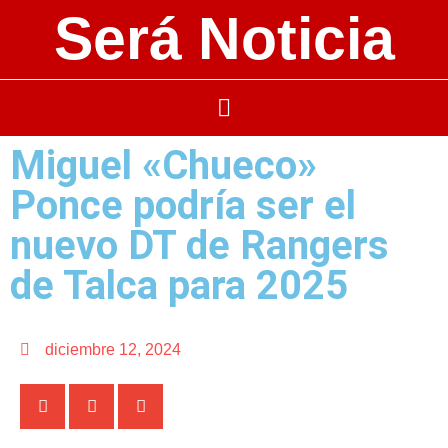
Será Noticia
Miguel «Chueco»
Ponce podría ser el
nuevo DT de Rangers
de Talca para 2025
diciembre 12, 2024