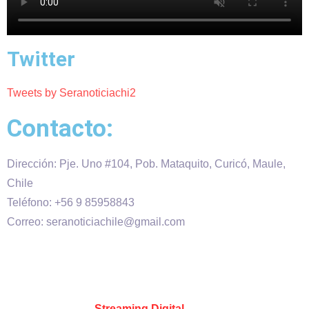
Twitter
Tweets by Seranoticiachi2
Contacto:
Dirección: Pje. Uno #104, Pob. Mataquito, Curicó, Maule,
Chile
Teléfono: +56 9 85958843
Correo: seranoticiachile@gmail.com
Será Noticia © Copyright 2020 es propiedad de VHS
comunicaciones Chile – Diseñado por:
Kevin Valdes
&
Desarrollado por:
Streaming Digital