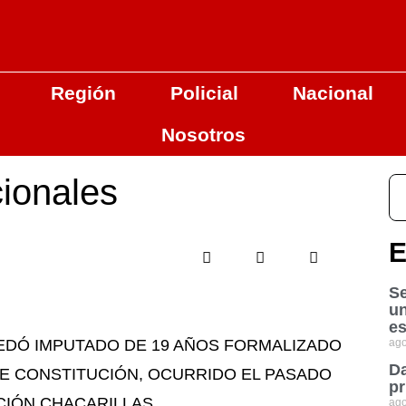
Región
Policial
Nacional
Nosotros
ionales
E
Se
u
es
UEDÓ IMPUTADO DE 19 AÑOS FORMALIZADO
ago
Da
 DE CONSTITUCIÓN, OCURRIDO EL PASADO
pr
IÓN CHACARILLAS.
ago