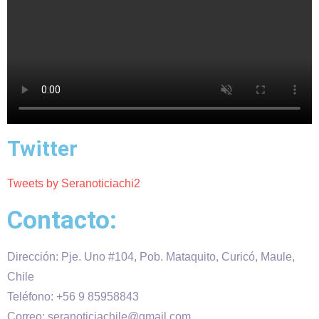
Twitter
Tweets by Seranoticiachi2
Contacto:
Dirección: Pje. Uno #104, Pob. Mataquito, Curicó, Maule,
Chile
Teléfono: +56 9 85958843
Correo: seranoticiachile@gmail.com