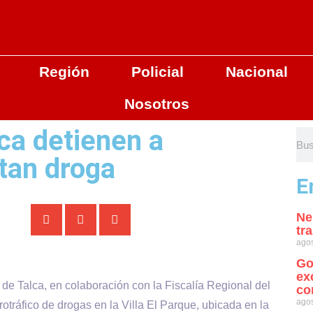
Región
Policial
Nacional
Nosotros
ca detienen a
utan droga
E
Ne
tr
agos
Go
ex
 de Talca, en colaboración con la Fiscalía Regional del
co
agos
tráfico de drogas en la Villa El Parque, ubicada en la