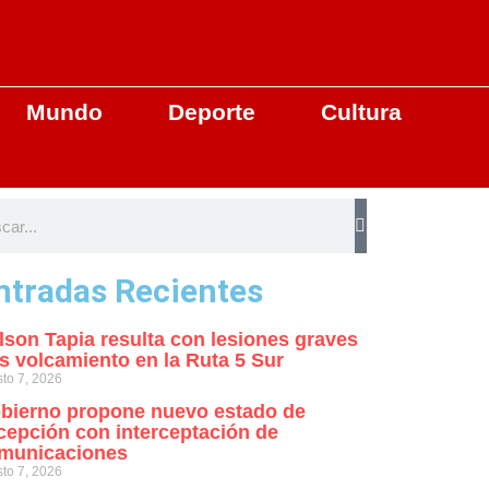
Mundo
Deporte
Cultura
ntradas Recientes
lson Tapia resulta con lesiones graves
as volcamiento en la Ruta 5 Sur
to 7, 2026
bierno propone nuevo estado de
cepción con interceptación de
municaciones
to 7, 2026