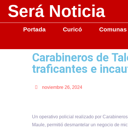
Será Noticia
Portada
Curicó
Comunas
Carabineros de Tal
traficantes e inca
noviembre 26, 2024
Un operativo policial realizado por Carabineros
Maule, permitió desmantelar un negocio de micro