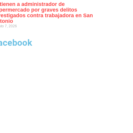
tienen a administrador de
permercado por graves delitos
vestigados contra trabajadora en San
tonio
to 7, 2026
acebook