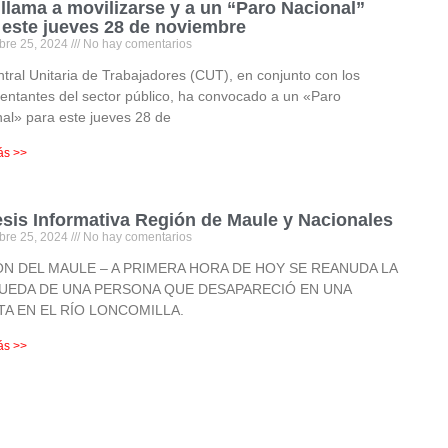
llama a movilizarse y a un “Paro Nacional”
 este jueves 28 de noviembre
bre 25, 2024
No hay comentarios
tral Unitaria de Trabajadores (CUT), en conjunto con los
entantes del sector público, ha convocado a un «Paro
al» para este jueves 28 de
ás >>
esis Informativa Región de Maule y Nacionales
bre 25, 2024
No hay comentarios
N DEL MAULE – A PRIMERA HORA DE HOY SE REANUDA LA
UEDA DE UNA PERSONA QUE DESAPARECIÓ EN UNA
A EN EL RÍO LONCOMILLA.
ás >>