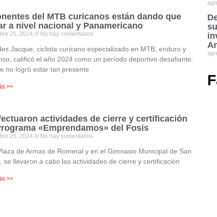
ago
nentes del MTB curicanos están dando que
De
ar a nivel nacional y Panamericano
su
bre 25, 2024
No hay comentarios
in
An
des Jacque, ciclista curicano especializado en MTB, enduro y
ago
so, calificó el año 2024 como un período deportivo desafiante.
 no logró estar tan presente
F
ás >>
fectuaron actividades de cierre y certificación
Programa «Emprendamos» del Fosis
bre 25, 2024
No hay comentarios
Plaza de Armas de Romeral y en el Gimnasio Municipal de San
, se llevaron a cabo las actividades de cierre y certificación
ás >>