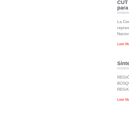
CUT 
para
noviem
La Cen
repres
Nacion
Leer M
Sínt
noviem
REGIÓ
BÚSQ
REGAT
Leer M