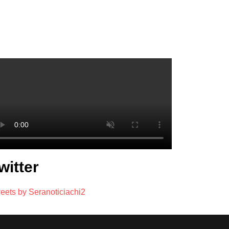
witter
eets by Seranoticiachi2