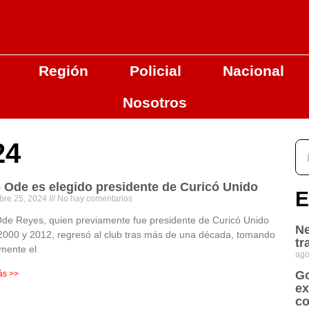
Región
Policial
Nacional
Nosotros
24
o Ode es elegido presidente de Curicó Unido
E
bre 25, 2024
No hay comentarios
Ode Reyes, quien previamente fue presidente de Curicó Unido
Ne
2000 y 2012, regresó al club tras más de una década, tomando
tr
mente el
ago
Go
ás >>
ex
co