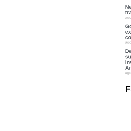
Ne
tr
ago
Go
ex
co
ago
De
su
in
An
ago
F