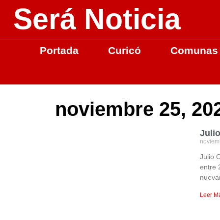
Será Noticia
Portada
Curicó
Comunas
noviembre 25, 20
Juli
noviem
Julio 
entre 
nueva
Leer M