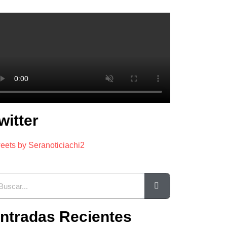
witter
eets by Seranoticiachi2
ntradas Recientes