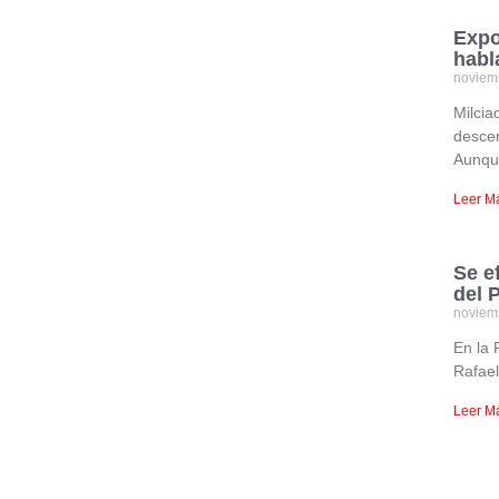
Expo
habl
noviem
Milcia
descen
Aunque
Leer M
Se e
del 
noviem
En la 
Rafael
Leer M