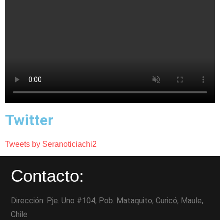
Twitter
Tweets by Seranoticiachi2
Contacto:
Dirección: Pje. Uno #104, Pob. Mataquito, Curicó, Maule,
Chile