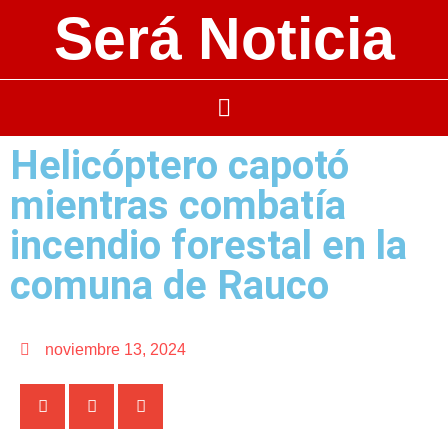
Será Noticia
Helicóptero capotó
mientras combatía
incendio forestal en la
comuna de Rauco
noviembre 13, 2024