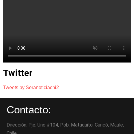
Twitter
Tweets by Seranoticiachi2
Contacto:
Dirección: Pje. Uno #104, Pob. Mataquito, Curicó, Maule,
Chile