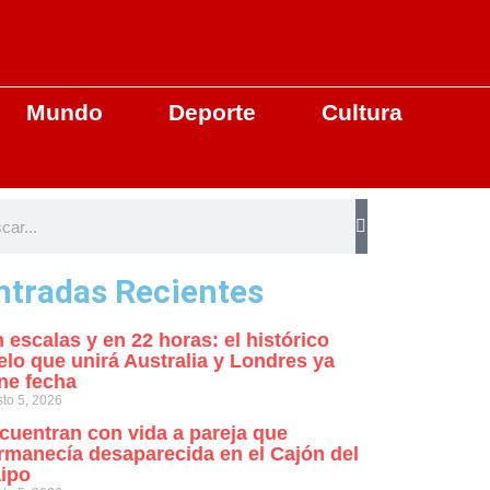
Mundo
Deporte
Cultura
ntradas Recientes
n escalas y en 22 horas: el histórico
elo que unirá Australia y Londres ya
ene fecha
to 5, 2026
cuentran con vida a pareja que
rmanecía desaparecida en el Cajón del
ipo