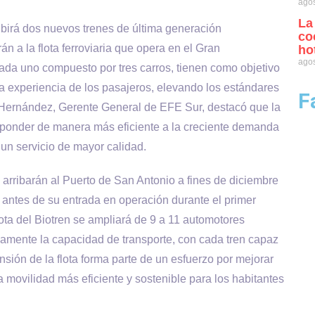
agos
La
cibirá dos nuevos trenes de última generación
co
n a la flota ferroviaria que opera en el Gran
ho
agos
ada uno compuesto por tres carros, tienen como objetivo
 la experiencia de los pasajeros, elevando los estándares
F
n Hernández, Gerente General de EFE Sur, destacó que la
sponder de manera más eficiente a la creciente demanda
o un servicio de mayor calidad.
arribarán al Puerto de San Antonio a fines de diciembre
 antes de su entrada en operación durante el primer
ota del Biotren se ampliará de 9 a 11 automotores
tivamente la capacidad de transporte, con cada tren capaz
sión de la flota forma parte de un esfuerzo por mejorar
a movilidad más eficiente y sostenible para los habitantes