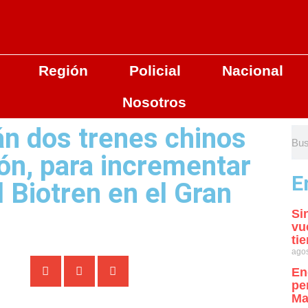
Región
Policial
Nacional
Nosotros
rán dos trenes chinos
ón, para incrementar
E
el Biotren en el Gran
Si
vu
ti
agos
En
pe
Ma