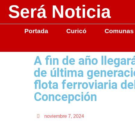
Será Noticia
Portada
Curicó
Comunas
A fin de año llega
de última generaci
flota ferroviaria d
Concepción
noviembre 7, 2024