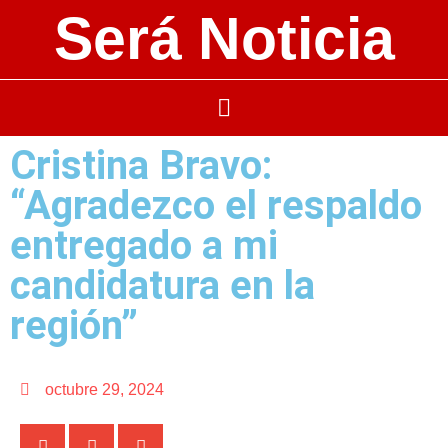
Será Noticia
Cristina Bravo:
“Agradezco el respaldo
entregado a mi
candidatura en la
región”
octubre 29, 2024