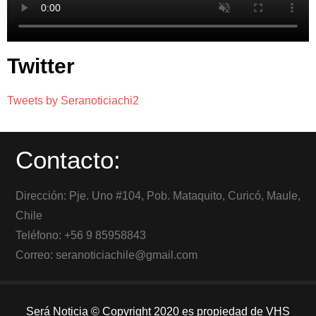
Twitter
Tweets by Seranoticiachi2
Contacto:
Dirección: Pje. Uno #104, Pob. Mataquito, Curicó, Maule,
Chile
Teléfono: +56 9 85958843
Correo: seranoticiachile@gmail.com
Será Noticia © Copyright 2020 es propiedad de VHS