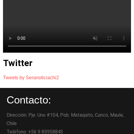
Twitter
Tweets by Seranoticiachi2
Contacto:
Dirección: Pje. Uno #104, Pob. Mataquito, Curicó, Maule,
Chile
Teléfono: +56 9 85958843