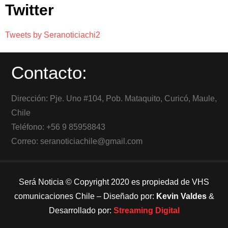
Twitter
Tweets by Seranoticiachi2
Contacto:
Dirección: Pje. Uno #104, Pob. Mataquito, Curicó, Maule,
Chile
Teléfono: +56 9 85958843
Correo: seranoticiachile@gmail.com
Será Noticia © Copyright 2020 es propiedad de VHS
comunicaciones Chile – Diseñado por:
Kevin Valdes
&
Desarrollado por:
Streaming Digital