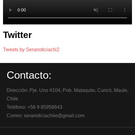
Twitter
Tweets by Seranoticiachi2
Contacto:
Dirección: Pje. Uno #104, Pob. Mataquito, Curicó, Maule,
Chile
Teléfono: +56 9 85958843
Correo: seranoticiachile@gmail.com