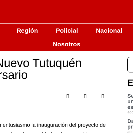
Región
Policial
Nacional
Nosotros
 Nuevo Tutuquén
rsario
E
Se
u
es
ago
Da
 entusiasmo la inauguración del proyecto de
pr
ago