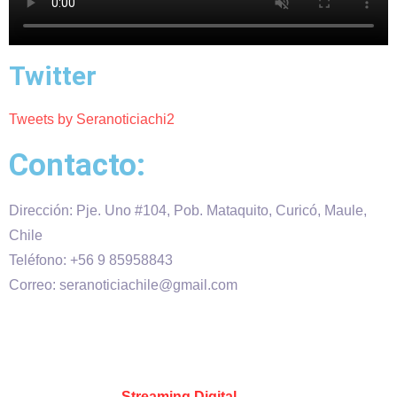
Twitter
Tweets by Seranoticiachi2
Contacto:
Dirección: Pje. Uno #104, Pob. Mataquito, Curicó, Maule,
Chile
Teléfono: +56 9 85958843
Correo: seranoticiachile@gmail.com
Será Noticia © Copyright 2020 es propiedad de VHS
comunicaciones Chile – Diseñado por:
Kevin Valdes
&
Desarrollado por:
Streaming Digital