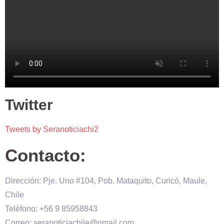
Twitter
Tweets by Seranoticiachi2
Contacto:
Dirección: Pje. Uno #104, Pob. Mataquito, Curicó, Maule,
Chile
Teléfono: +56 9 85958843
Correo: seranoticiachile@gmail.com