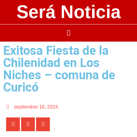
Será Noticia
Exitosa Fiesta de la
Chilenidad en Los
Niches – comuna de
Curicó
septiembre 16, 2024