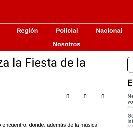
Región
Policial
Nacional
Nosotros
 la Fiesta de la
E
Ne
vo
ago
Go
in
o encuentro, donde, además de la música
ago