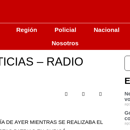
Región
Policial
Nacional
Nosotros
ICIAS – RADIO
E
Ne
vo
ago
Go
co
A DE AYER MIENTRAS SE REALIZABA EL
ago