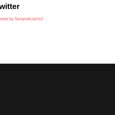
witter
eets by Seranoticiachi2