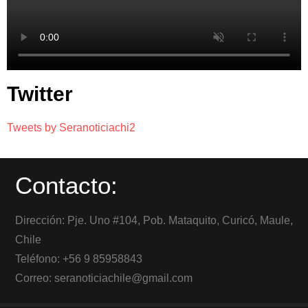
Twitter
Tweets by Seranoticiachi2
Contacto:
Dirección: Pje. Uno #104, Pob. Mataquito, Curicó, Maule,
Chile
Teléfono: +56 9 85958843
Correo: seranoticiachile@gmail.com