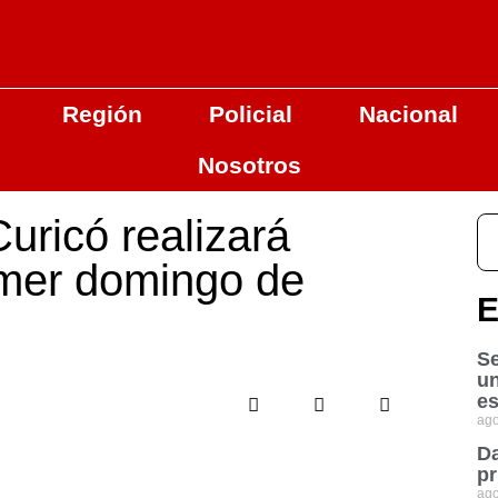
Región
Policial
Nacional
Nosotros
uricó realizará
rimer domingo de
E
Se
u
es
ago
Da
pr
ago