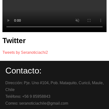
Twitter
Tweets by Seranoticiachi2
Contacto:
Dirección: Pje. Uno #104, Pob. Mataquito, Curicó, Maule,
Chile
Teléfono: +56 9 85958843
Correo: seranoticiachile@gmail.com