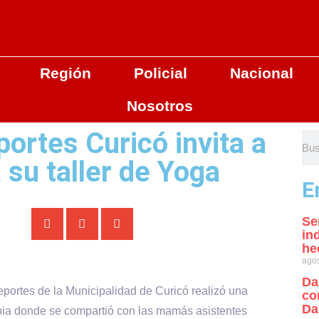
Región
Policial
Nacional
Nosotros
ortes Curicó invita a
 su taller de Yoga
E
Se
in
he
agos
Da
portes de la Municipalidad de Curicó realizó una
co
Da
apia donde se compartió con las mamás asistentes