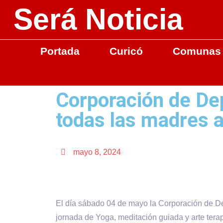
Será Noticia
Portada
Curicó
Comunas
Corporación de Dep
todas las madres a
mayo 8, 2024
El día sábado 04 de mayo la Corporación de De
jornada de Yoga, meditación guiada y arte ter