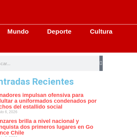
Mundo
Deporte
Cultura
ntradas Recientes
nadores impulsan ofensiva para
dultar a uniformados condenados por
chos del estallido social
to 6, 2026
nzares brilla a nivel nacional y
nquista dos primeros lugares en Go
nce Chile