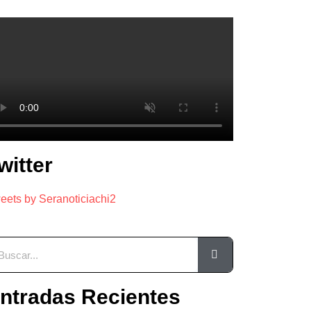
witter
eets by Seranoticiachi2
ntradas Recientes