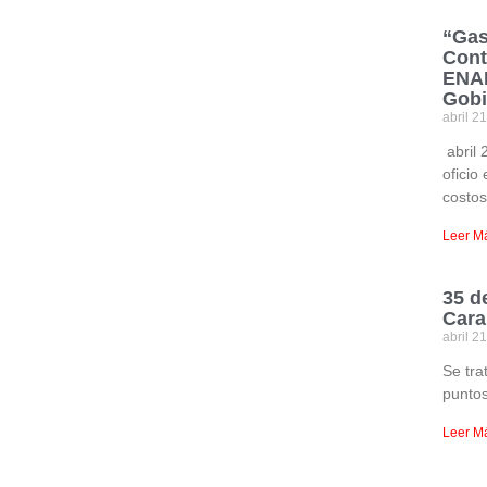
“Gas
Cont
ENAP
Gobi
abril 2
abril 
oficio
costo
Leer M
35 d
Cara
abril 2
Se tra
puntos
Leer M