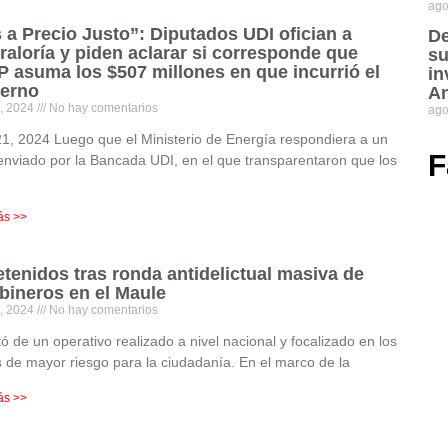
ago
 a Precio Justo”: Diputados UDI ofician a
De
raloría y piden aclarar si corresponde que
su
 asuma los $507 millones en que incurrió el
in
erno
An
1, 2024
No hay comentarios
ago
21, 2024 Luego que el Ministerio de Energía respondiera a un
F
 enviado por la Bancada UDI, en el que transparentaron que los
s
ás >>
etenidos tras ronda antidelictual masiva de
bineros en el Maule
1, 2024
No hay comentarios
tó de un operativo realizado a nivel nacional y focalizado en los
 de mayor riesgo para la ciudadanía. En el marco de la
ás >>