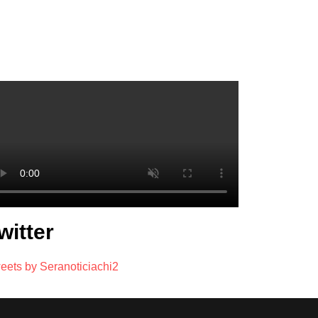
witter
eets by Seranoticiachi2