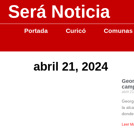
Será Noticia
Portada
Curicó
Comunas
abril 21, 2024
Geor
camp
abril 2
Georg
la alc
donde
Leer M