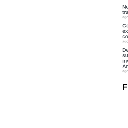
Ne
tr
ago
Go
ex
co
ago
De
su
in
An
ago
F