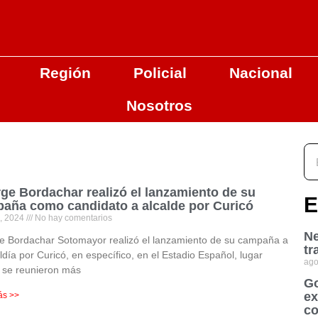
Región
Policial
Nacional
Nosotros
ge Bordachar realizó el lanzamiento de su
E
aña como candidato a alcalde por Curicó
1, 2024
No hay comentarios
Ne
e Bordachar Sotomayor realizó el lanzamiento de su campaña a
tr
aldía por Curicó, en específico, en el Estadio Español, lugar
ago
 se reunieron más
Go
ex
ás >>
co