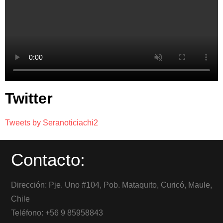
Twitter
Tweets by Seranoticiachi2
Contacto:
Dirección: Pje. Uno #104, Pob. Mataquito, Curicó, Maule,
Chile
Teléfono: +56 9 85958843