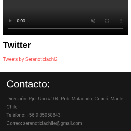
Twitter
Tweets by Seranoticiachi2
Contacto:
Dirección: Pje. Uno #104, Pob. Mataquito, Curicó, Maule,
Chile
Teléfono: +56 9 85958843
Correo: seranoticiachile@gmail.com