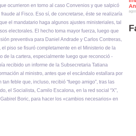
in
ue ocurrieron en torno al caso Convenios y que salpicó
An
agos
raude al Fisco. Eso sí, de concretarse, éste se realizaría
 que el mandatario haga algunos ajustes ministeriales, tal
F
esos electorales. El hecho toma mayor fuerza, luego que
risión preventiva para Daniel Andrade y Carlos Contreras,
, el piso se fisuró completamente en el Ministerio de la
 de la cartera, especialmente luego que reconoció -
ía recibido un informe de la Subsecretaria Tatiana
ormación al ministro, antes que el escándalo estallara por
an feble que, incluso, recibió “fuego amigo”, tras las
do, el Socialista, Camilo Escalona, en la red social “X”,
 Gabirel Boric, para hacer los «cambios necesarios» en