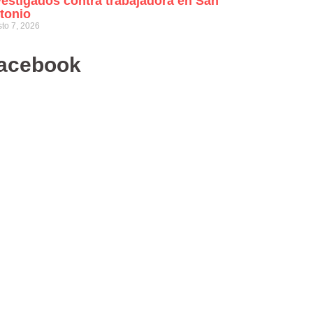
vestigados contra trabajadora en San
tonio
to 7, 2026
acebook