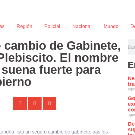
as
Región
Policial
Nacional
Mundo
D
e cambio de Gabinete,
 Plebiscito. El nombre
E
suena fuerte para
bierno
Ne
tr
agos
Go
ex
co
agos
De
su
tendría listo un seguro cambio de gabinete, tras los