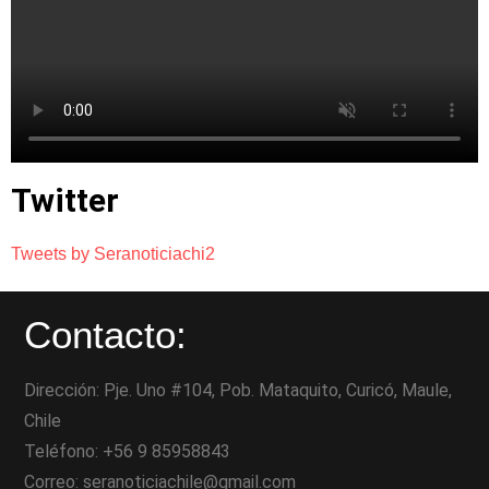
Twitter
Tweets by Seranoticiachi2
Contacto:
Dirección: Pje. Uno #104, Pob. Mataquito, Curicó, Maule,
Chile
Teléfono: +56 9 85958843
Correo: seranoticiachile@gmail.com