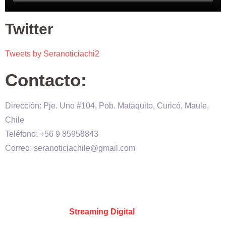
Twitter
Tweets by Seranoticiachi2
Contacto:
Dirección: Pje. Uno #104, Pob. Mataquito, Curicó, Maule,
Chile
Teléfono: +56 9 85958843
Correo: seranoticiachile@gmail.com
Será Noticia © Copyright 2020 es propiedad de VHS
comunicaciones Chile – Diseñado por:
Kevin Valdes
&
Desarrollado por:
Streaming Digital