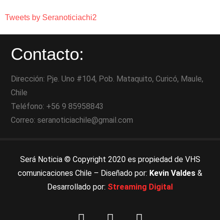
Tweets by Seranoticiachi2
Contacto:
Dirección: Pje. Uno #104, Pob. Mataquito, Curicó, Maule,
Chile
Teléfono: +56 9 85958843
Correo: seranoticiachile@gmail.com
Será Noticia © Copyright 2020 es propiedad de VHS
comunicaciones Chile – Diseñado por:
Kevin Valdes
&
Desarrollado por:
Streaming Digital