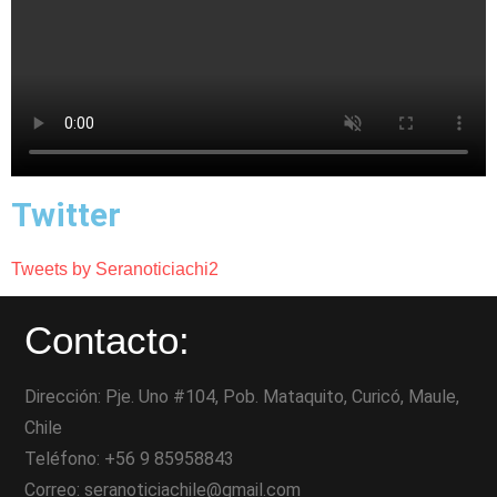
Twitter
Tweets by Seranoticiachi2
Contacto:
Dirección: Pje. Uno #104, Pob. Mataquito, Curicó, Maule,
Chile
Teléfono: +56 9 85958843
Correo: seranoticiachile@gmail.com