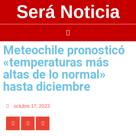
Será Noticia
Meteochile pronosticó
«temperaturas más
altas de lo normal»
hasta diciembre
octubre 17, 2023