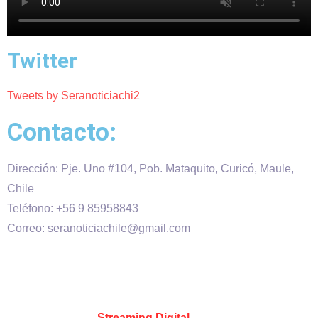
Twitter
Tweets by Seranoticiachi2
Contacto:
Dirección: Pje. Uno #104, Pob. Mataquito, Curicó, Maule,
Chile
Teléfono: +56 9 85958843
Correo: seranoticiachile@gmail.com
Será Noticia © Copyright 2020 es propiedad de VHS
comunicaciones Chile – Diseñado por:
Kevin Valdes
&
Desarrollado por:
Streaming Digital