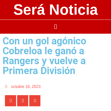
Será Noticia
Con un gol agónico
Cobreloa le ganó a
Rangers y vuelve a
Primera División
octubre 16, 2023