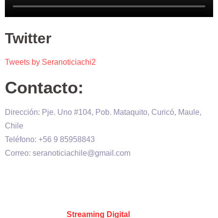
Twitter
Tweets by Seranoticiachi2
Contacto:
Dirección: Pje. Uno #104, Pob. Mataquito, Curicó, Maule,
Chile
Teléfono: +56 9 85958843
Correo: seranoticiachile@gmail.com
Será Noticia © Copyright 2020 es propiedad de VHS
comunicaciones Chile – Diseñado por:
Kevin Valdes
&
Desarrollado por:
Streaming Digital