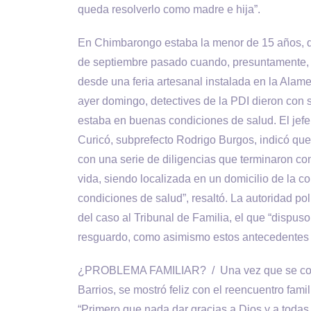
queda resolverlo como madre e hija”.
En Chimbarongo estaba la menor de 15 años, qui
de septiembre pasado cuando, presuntamente, h
desde una feria artesanal instalada en la Ala
ayer domingo, detectives de la PDI dieron con
estaba en buenas condiciones de salud. El jefe 
Curicó, subprefecto Rodrigo Burgos, indicó qu
con una serie de diligencias que terminaron co
vida, siendo localizada en un domicilio de l
condiciones de salud”, resaltó. La autoridad poli
del caso al Tribunal de Familia, el que “dispu
resguardo, como asimismo estos antecedentes f
¿PROBLEMA FAMILIAR? / Una vez que se conoc
Barrios, se mostró feliz con el reencuentro famil
“Primero que nada dar gracias a Dios y a tod