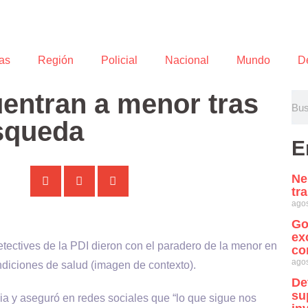
as
Región
Policial
Nacional
Mundo
D
uentran a menor tras
squeda
E
Ne
tr
agos
Go
ex
tectives de la PDI dieron con el paradero de la menor en
co
agos
diciones de salud (imagen de contexto).
De
su
cia y aseguró en redes sociales que “lo que sigue nos