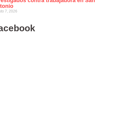
vestigados contra trabajadora en San
tonio
to 7, 2026
acebook