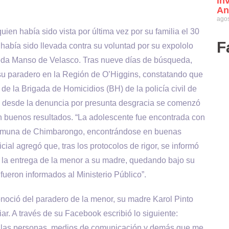
in
An
agos
en había sido vista por última vez por su familia el 30
F
abía sido llevada contra su voluntad por su expololo
meda Manso de Velasco. Tras nueve días de búsqueda,
 su paradero en la Región de O’Higgins, constatando que
de la Brigada de Homicidios (BH) de la policía civil de
e desde la denuncia por presunta desgracia se comenzó
n buenos resultados. “La adolescente fue encontrada con
a comuna de Chimbarongo, encontrándose en buenas
cial agregó que, tras los protocolos de rigor, se informó
so la entrega de la menor a su madre, quedando bajo su
ueron informados al Ministerio Público”.
ió del paradero de la menor, su madre Karol Pinto
iar. A través de su Facebook escribió lo siguiente:
as las personas, medios de comunicación y demás que me