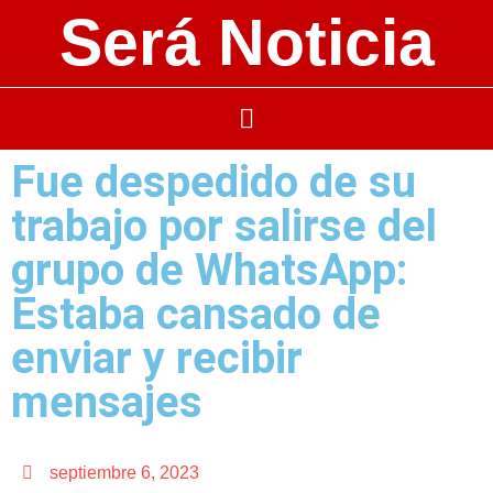
Será Noticia
Fue despedido de su
trabajo por salirse del
grupo de WhatsApp:
Estaba cansado de
enviar y recibir
mensajes
septiembre 6, 2023