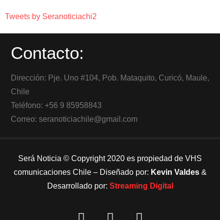
Tweets by Seranoticiachi2
Contacto:
Dirección: Pje. Uno #104, Pob. Mataquito, Curicó, Maule,
Chile
Teléfono: +56 9 85958843
Correo: seranoticiachile@gmail.com
Será Noticia © Copyright 2020 es propiedad de VHS
comunicaciones Chile – Diseñado por:
Kevin Valdes
&
Desarrollado por:
Streaming Digital