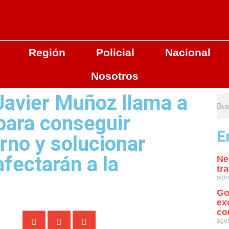
Región
Policial
Nacional
Nosotros
Javier Muñoz llama a
para conseguir
E
rno y solucionar
fectarán a la
Ne
tr
agos
Go
ex
co
agos