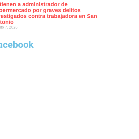
tienen a administrador de
permercado por graves delitos
vestigados contra trabajadora en San
tonio
to 7, 2026
acebook