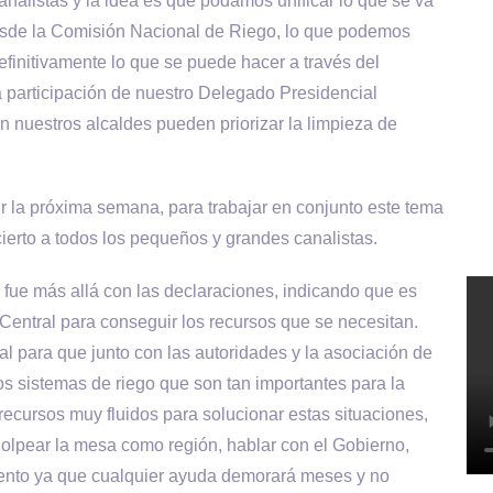
analistas y la idea es que podamos unificar lo que se va
desde la Comisión Nacional de Riego, lo que podemos
finitivamente lo que se puede hacer a través del
la participación de nuestro Delegado Presidencial
n nuestros alcaldes pueden priorizar la limpieza de
r la próxima semana, para trabajar en conjunto este tema
 cierto a todos los pequeños y grandes canalistas.
, fue más allá con las declaraciones, indicando que es
Central para conseguir los recursos que se necesitan.
 para que junto con las autoridades y la asociación de
los sistemas de riego que son tan importantes para la
ecursos muy fluidos para solucionar estas situaciones,
olpear la mesa como región, hablar con el Gobierno,
amento ya que cualquier ayuda demorará meses y no