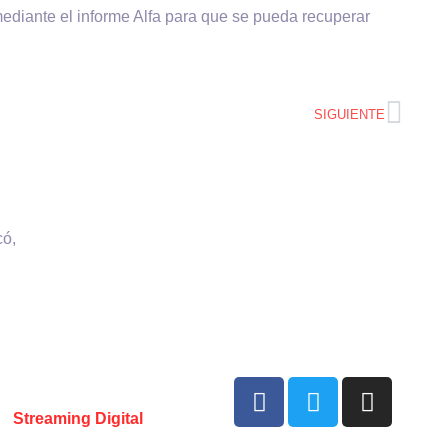
mediante el informe Alfa para que se pueda recuperar
SIGUIENTE
có,
e VHS comunicaciones Chile –
r:
Streaming Digital