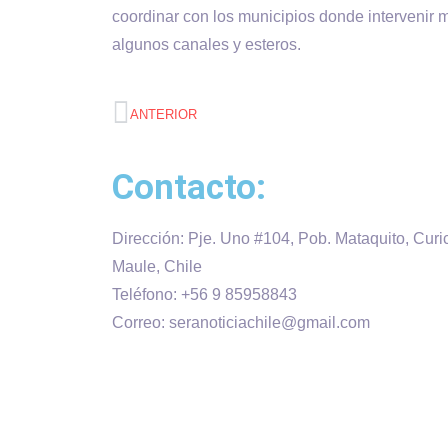
coordinar con los municipios donde intervenir 
algunos canales y esteros.
ANTERIOR
Contacto:
Dirección: Pje. Uno #104, Pob. Mataquito, Curi
Maule, Chile
Teléfono: +56 9 85958843
Correo: seranoticiachile@gmail.com
Será Noticia © Copyright 2020 es propiedad d
Diseñado por:
Kevin Valdes
& Desarrollado po