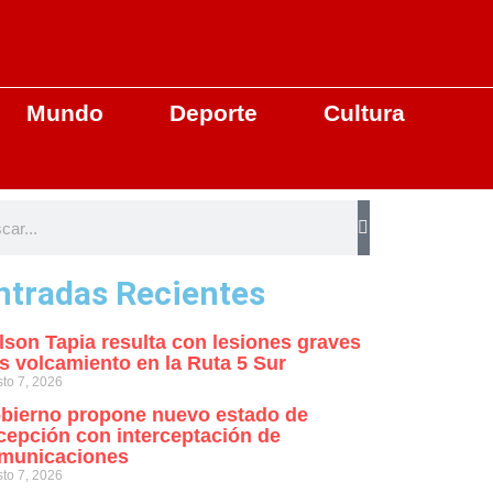
Mundo
Deporte
Cultura
ntradas Recientes
lson Tapia resulta con lesiones graves
as volcamiento en la Ruta 5 Sur
to 7, 2026
bierno propone nuevo estado de
cepción con interceptación de
municaciones
to 7, 2026