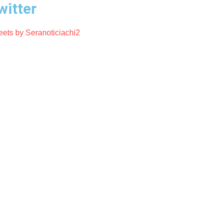
witter
ets by Seranoticiachi2