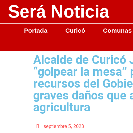
Será Noticia
Portada
Curicó
Comunas
Alcalde de Curicó 
“golpear la mesa” 
recursos del Gobie
graves daños que a
agricultura
septiembre 5, 2023