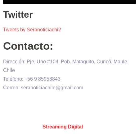
Twitter
Tweets by Seranoticiachi2
Contacto:
Dirección: Pje. Uno #104, Pob. Mataquito, Curicó, Maule,
Chile
Teléfono: +56 9 85958843
Correo: seranoticiachile@gmail.com
Será Noticia © Copyright 2020 es propiedad de VHS
comunicaciones Chile – Diseñado por:
Kevin Valdes
&
Desarrollado por:
Streaming Digital