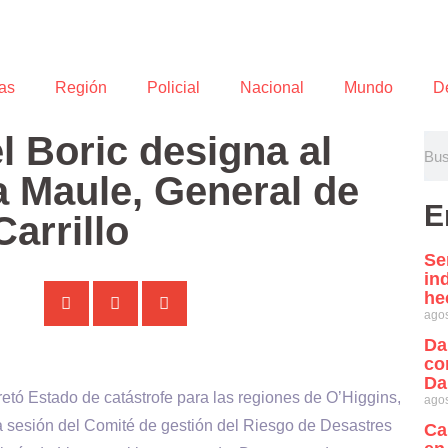
as
Región
Policial
Nacional
Mundo
D
l Boric designa al
a Maule, General de
E
Carrillo
Se
in
he
agos
Da
co
Da
retó Estado de catástrofe para las regiones de O’Higgins,
agos
a sesión del Comité de gestión del Riesgo de Desastres
Ca