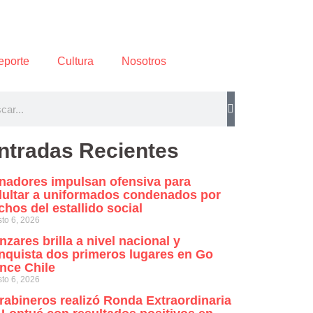
eporte
Cultura
Nosotros
ntradas Recientes
nadores impulsan ofensiva para
dultar a uniformados condenados por
chos del estallido social
to 6, 2026
nzares brilla a nivel nacional y
nquista dos primeros lugares en Go
nce Chile
to 6, 2026
rabineros realizó Ronda Extraordinaria